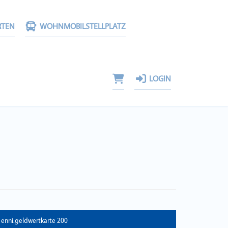
RTEN
WOHNMOBILSTELLPLATZ
LOGIN
enni.geldwertkarte 200