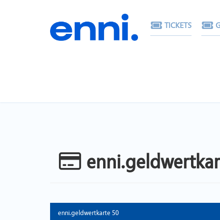
TICKETS
G
enni.geldwertka
enni.geldwertkarte 50