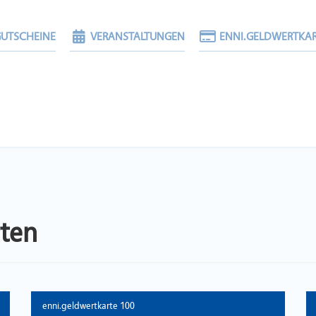
UTSCHEINE
VERANSTALTUNGEN
ENNI.GELDWERTKA
rten
enni.geldwertkarte 100